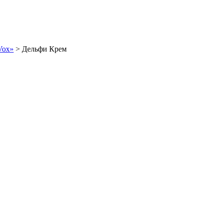
Vox»
>
Дельфи Крем