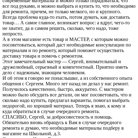
современные материалы и можно только порадоваться, что
все под руками, и можно выбрать и купить то, что необходимо
для ремонта, причем, не только мелкого, но и крупного.
Всегда проблема куда-то ехать, потом думать, как доставить
товар… А самое главное, возникает вопрос: а вдруг, чего-то
не хватит, да и самим решить, сколько, чего надо, тоже
непросто.
А в этом магазине есть товар и МАСТЕР, с которым можно
посоветоваться, который даст необходимые консультации по
материалам и по ремонту, который поможет осуществить
доставку товара и помочь с ремонтом.
Этот замечательный мастер — Сергей, внимательный и
дружелюбный, серьезный и компетентный. Приятно иметь
дело с надежным, знающим человеком.
И об этом я говорю не понаслышке, а из собственного опыта
общения с Сергеем. Много лет назад он делал у нас ремонт.
Получилось качественно, быстро, аккуратно. С мастером
можно было обсудить все детали, он мог посоветовать, что и
сколько надо купить, предлагал варианты, помогал выбрать
недорогой, но хороший материал. Теперь я знаю, к кому и
куда обратиться в случае очередного ремонта.
СПАСИБО, Сергей, за добросовестность и помощь.
Обязательно вновь обращусь к Вам в случае очередного
ремонта и думаю, что необходимые материалы подберу в
магазине на Школьной, д.3.