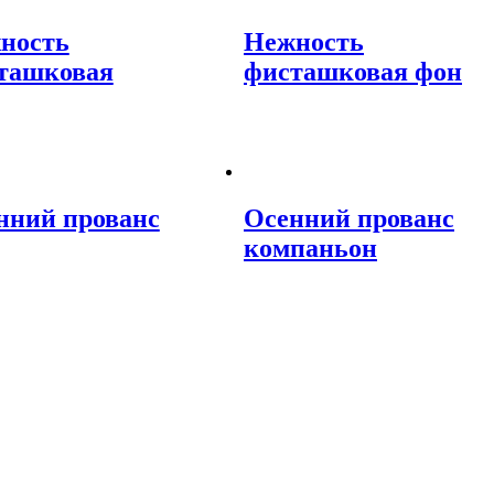
ность
Нежность
ташковая
фисташковая фон
нний прованс
Осенний прованс
компаньон