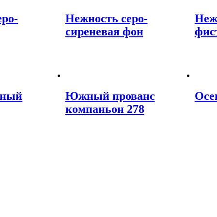
еро-
Нежность серо-
Неж
сиреневая фон
фис
жный
Южный прованс
Осе
компаньон 278