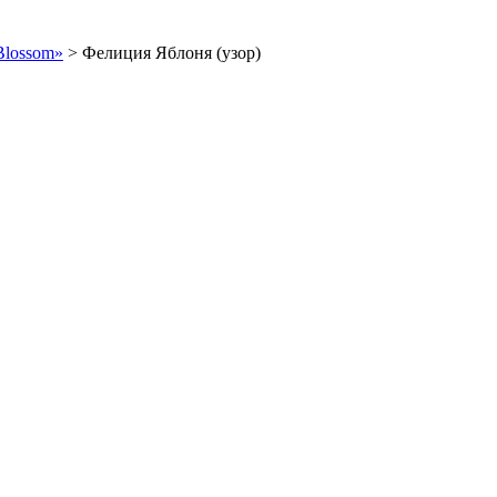
Blossom»
>
Фелиция Яблоня (узор)