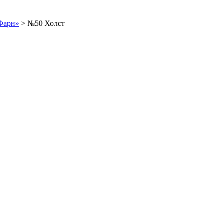
Фарн»
>
№50 Холст