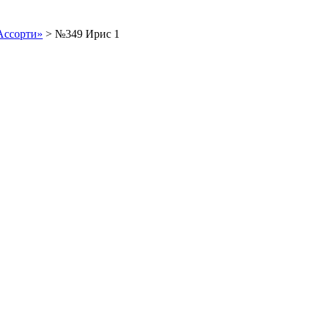
Ассорти»
>
№349 Ирис 1