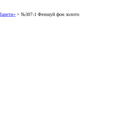
Парети»
>
№307-1 Феншуй фон золото