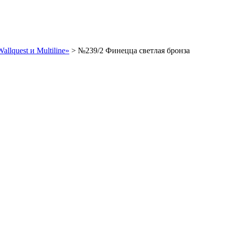
llquest и Multiline»
>
№239/2 Финецца светлая бронза